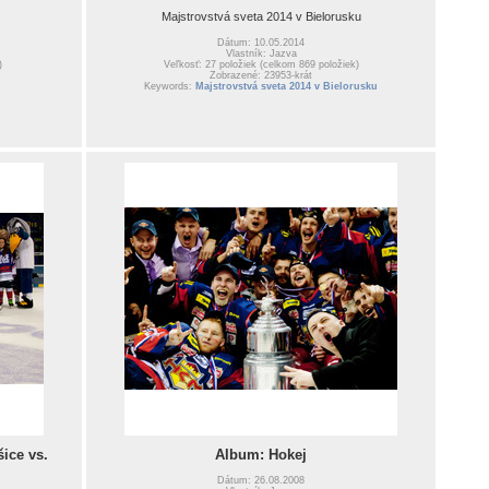
Majstrovstvá sveta 2014 v Bielorusku
Dátum: 10.05.2014
Vlastník: Jazva
)
Veľkosť: 27 položiek (celkom 869 položiek)
Zobrazené: 23953-krát
Keywords:
Majstrovstvá sveta 2014 v Bielorusku
ice vs.
Album: Hokej
Dátum: 26.08.2008