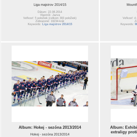
Liga majstrov 2014/15
Mountf
Dátum: 22.08.2014
Vlastník: Jazva
Veľkosť: 5 položiek (celkom 393 položiek)
Veľkosť: 4
Zobrazené: 19234-krát
Z
Keywords:
Liga majstrov 2014/15
Keywords:
M
Album: Hokej - sezóna 2013/2014
Album: Exhibi
extraligy pro
Hokej - sezóna 2013/2014