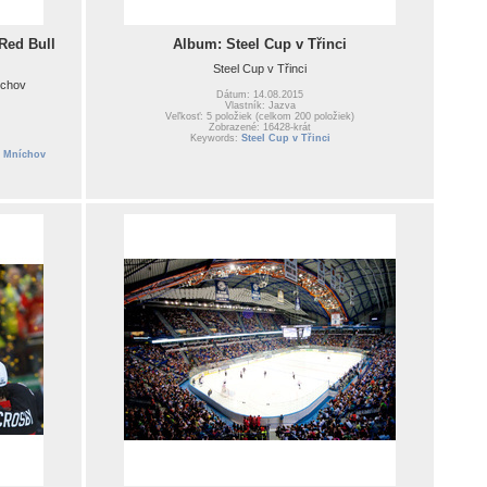
Red Bull
Album: Steel Cup v Třinci
Steel Cup v Třinci
íchov
Dátum: 14.08.2015
Vlastník: Jazva
Veľkosť: 5 položiek (celkom 200 položiek)
Zobrazené: 16428-krát
Keywords:
Steel Cup v Třinci
l Mníchov