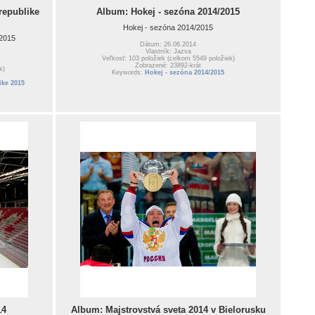
republike
Album: Hokej - sezóna 2014/2015
Hokej - sezóna 2014/2015
 2015
Dátum: 26.06.2014
Vlastník: Jazva
Veľkosť: 103 položiek (celkom 5549 položiek)
Zobrazené: 23892-krát
k)
Keywords:
Hokej - sezóna 2014/2015
ike 2015
14
Album: Majstrovstvá sveta 2014 v Bielorusku