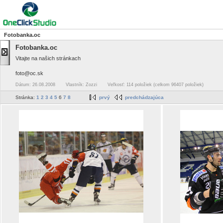
Fotobanka.oc
Fotobanka.oc
Vitajte na našich stránkach
foto@oc.sk
Dátum: 26.08.2008
Vlastník: Zozzi
Veľkosť: 114 položiek (celkom 96407 položiek)
Stránka:
1
2
3
4
5
6
7
8
prvý
predchádzajúca