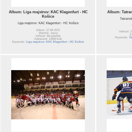
Album: Liga majstrov: KAC Klagenfurt - HC
Album: Tatra
Košice
Tatrans
Liga majstrov: KAC Klagenfurt - HC Košice
Dátum: 27.08.2015
Veľkosť: 2
Vlastník: Jazva
Z
Veľkosť: 68 položiek
Keywords:
Ta
Zobrazené: 13082-krát
Keywords:
Liga majstrov: KAC Klagenfurt - HC Košice