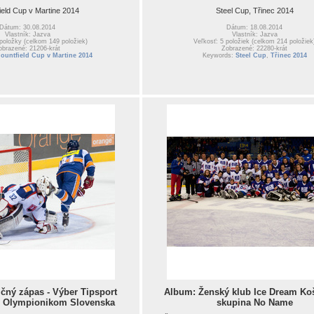
ield Cup v Martine 2014
Steel Cup, Třinec 2014
Dátum: 30.08.2014
Dátum: 18.08.2014
Vlastník: Jazva
Vlastník: Jazva
 položky (celkom 149 položiek)
Veľkosť: 5 položiek (celkom 214 položiek
obrazené: 21206-krát
Zobrazené: 22280-krát
ountfield Cup v Martine 2014
Keywords:
Steel Cup
,
Třinec 2014
čný zápas - Výber Tipsport
Album: Ženský klub Ice Dream Koš
ti Olympionikom Slovenska
skupina No Name