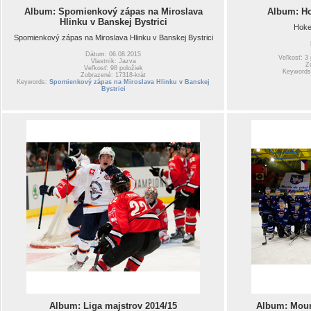
Album: Spomienkový zápas na Miroslava
Album: Ho
Hlinku v Banskej Bystrici
Hoke
Spomienkový zápas na Miroslava Hlinku v Banskej Bystrici
Dátum: 06.08.2015
Veľkosť: 3
Vlastník: Jazva
Z
Veľkosť: 98 položiek
Keyword
Zobrazené: 17318-krát
Keywords:
Spomienkový zápas na Miroslava Hlinku v Banskej
Bystrici
Album: Liga majstrov 2014/15
Album: Mount