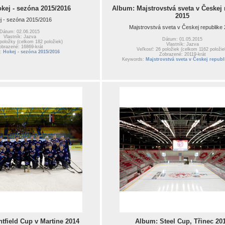
kej - sezóna 2015/2016
Album: Majstrovstvá sveta v Českej 
2015
j - sezóna 2015/2016
Majstrovstvá sveta v Českej republike
Dátum: 02.06.2015
Vlastník: Jazva
Dátum: 01.05.2015
 položky (celkom 182 položiek)
Vlastník: Jazva
obrazené: 16869-krát
Veľkosť: 26 položiek (celkom 1162 položie
s:
Hokej - sezóna 2015/2016
Zobrazené: 20119-krát
Keywords:
Majstrovstvá sveta v Českej republ
field Cup v Martine 2014
Album: Steel Cup, Třinec 20