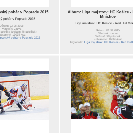
nský pohár v Poprade 2015
Album: Liga majstrov: HC Košice - 
Mníchov
ký pohár v Poprade 2015
Liga majstrov: HC Košice - Red Bull Mn
Dátum: 22.08.2015
Vlastník: Jazva
Dátum: 20.08.2015
 položky (celkom 78 položiek)
Vlastník: Jazva
obrazené: 13055-krát
Veľkosť: 98 položiek
transký pohár v Poprade 2015
Zobrazené: 16065-krát
Keywords:
Liga majstrov: HC Košice - Red Bul