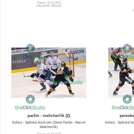
Dátum: 11.03.2022
Zobrazené: 569-krát
paršin - melicherčík (2)
peresko
Košice - Spišská Nová Ves (Denis Paršin - Marcel
Košice - Spišská N
Melicherčík)
Dátum: 11.03.2022