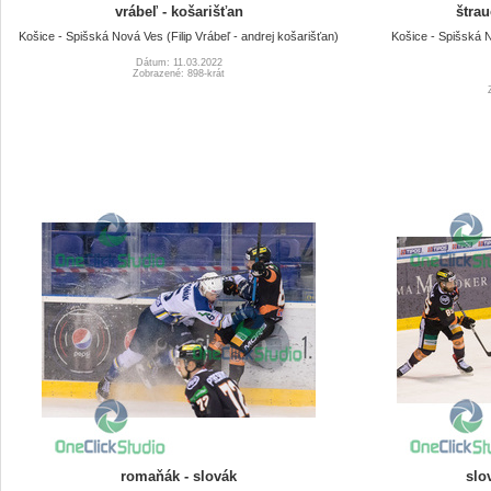
vrábeľ - košarišťan
štrau
Košice - Spišská Nová Ves (Filip Vrábeľ - andrej košarišťan)
Košice - Spišská 
Dátum: 11.03.2022
Zobrazené: 898-krát
romaňák - slovák
slo