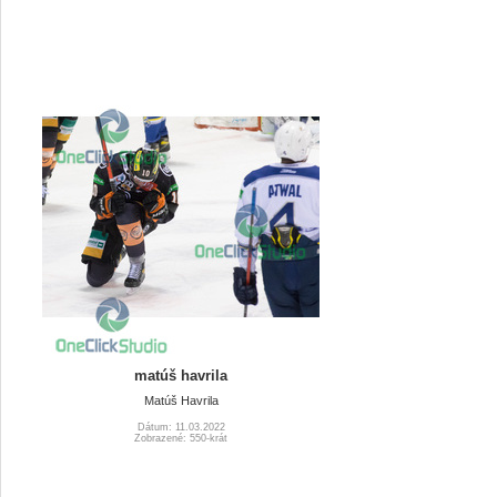
matúš havrila
Matúš Havrila
Dátum: 11.03.2022
Zobrazené: 550-krát