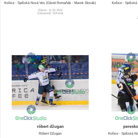
Košice - Spišská Nová Ves (Dávid Romaňák - Marek Slovák)
Košice - Spišská
Dátum: 11.03.2022
Zobrazené: 524-krát
róbert džugan
peresko
Róbert Džugan
Košice - Spišská N