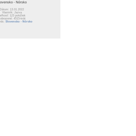
lovensko - Nórsko
Dátum: 13.01.2022
Vlastník: Jazva
eľkosť: 123 položiek
obrazené: 4515-krát
rds:
Slovensko - Nórsko