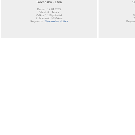
Slovensko - Litva
S
Dátum: 17.01.2022
Vlastník: Jazva
Veľkosť: 118 položiek
V
Zobrazené: 4640-krát
Z
Keywords:
Slovensko - Litva
Keywo