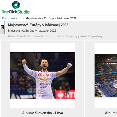
Fotobanka.oc
Majstrovstvá Európy v hádzanej 2022
Majstrovstvá Európy v hádzanej 2022
Majstrovstvá Európy v hádzanej 2022
Dátum: 13.01.2022
Vlastník: Jazva
Veľkosť: 2 položky (celkom 243 položiek)
Album: Slovensko - Litva
Album: